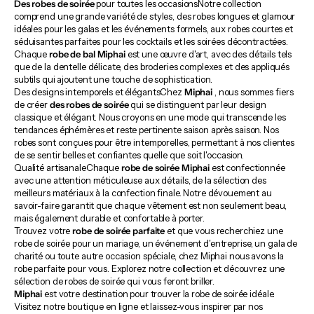
Des robes de soirée
pour toutes les occasions
Notre collection
comprend une grande variété de styles, des robes longues et glamour
idéales pour les galas et les événements formels, aux robes courtes et
séduisantes parfaites pour les cocktails et les soirées décontractées.
Chaque
robe de bal
Miphai
est une œuvre d'art, avec des détails tels
que de la dentelle délicate, des broderies complexes et des appliqués
subtils qui ajoutent une touche de sophistication.
Des designs intemporels et élégants
Chez
Miphai
, nous sommes fiers
de créer
des robes de soirée
qui se distinguent par leur design
classique et élégant. Nous croyons en une mode qui transcende les
tendances éphémères et reste pertinente saison après saison. Nos
robes sont conçues pour être intemporelles, permettant à nos clientes
de se sentir belles et confiantes quelle que soit l'occasion.
Qualité artisanale
Chaque
robe de soirée
Miphai
est confectionnée
avec une attention méticuleuse aux détails, de la sélection des
meilleurs matériaux à la confection finale.
Notre dévouement au
savoir-faire garantit que chaque vêtement est non seulement beau,
mais également durable et confortable à porter.
Trouvez votre
robe de soirée parfaite
et
que vous recherchiez une
robe de soirée pour un mariage, un événement d'entreprise, un gala de
charité ou toute autre occasion spéciale, chez Miphai nous avons la
robe parfaite pour vous. Explorez notre collection et découvrez une
sélection de robes de soirée qui vous feront briller.
Miphai
est votre destination pour trouver la robe de soirée idéale.
Visitez notre boutique en ligne et laissez-vous inspirer par nos