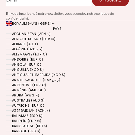
En vous inscrivant à notre newsletter, vous acceptez notre politique de
confidentialité.
ROYAUME-UNI (GBP £)
PAYS
AFGHANISTAN (AFN ؋)
AFRIQUE DU SUD (EUR €)
ALBANIE (ALL L)
ALGÉRIE (DZD د.ج)
ALLEMAGNE (EUR €)
ANDORRE (EUR €)
ANGOLA (EUR €)
ANGUILLA (XCD $)
ANTIGUA-ET-BARBUDA (XCD $)
ARABIE SAOUDITE (SAR ر.س)
ARGENTINE (EUR €)
ARMÉNIE (AMD ԴՐ.)
ARUBA (AWG Ƒ)
AUSTRALIE (AUD $)
AUTRICHE (EUR €)
AZERBAÏDJAN (AZN ₼)
BAHAMAS (BSD $)
BAHREÏN (EUR €)
BANGLADESH (BDT ৳)
BARBADE (BBD $)