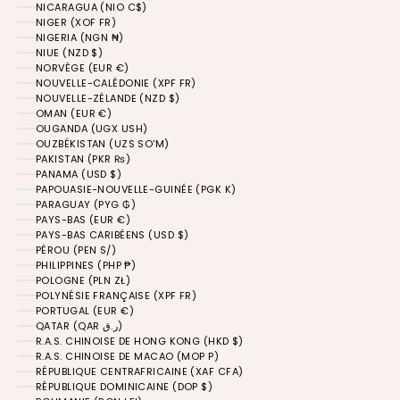
NICARAGUA (NIO C$)
NIGER (XOF FR)
NIGERIA (NGN ₦)
NIUE (NZD $)
NORVÈGE (EUR €)
NOUVELLE-CALÉDONIE (XPF FR)
NOUVELLE-ZÉLANDE (NZD $)
OMAN (EUR €)
OUGANDA (UGX USH)
OUZBÉKISTAN (UZS SO'M)
PAKISTAN (PKR ₨)
PANAMA (USD $)
PAPOUASIE-NOUVELLE-GUINÉE (PGK K)
PARAGUAY (PYG ₲)
PAYS-BAS (EUR €)
PAYS-BAS CARIBÉENS (USD $)
PÉROU (PEN S/)
PHILIPPINES (PHP ₱)
POLOGNE (PLN ZŁ)
POLYNÉSIE FRANÇAISE (XPF FR)
PORTUGAL (EUR €)
QATAR (QAR ر.ق)
R.A.S. CHINOISE DE HONG KONG (HKD $)
R.A.S. CHINOISE DE MACAO (MOP P)
RÉPUBLIQUE CENTRAFRICAINE (XAF CFA)
RÉPUBLIQUE DOMINICAINE (DOP $)