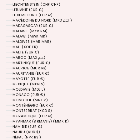
LIECHTENSTEIN (CHF CHF)
LITUANIE (EUR €)
LUXEMBOURG (EUR €)
MACÉDOINE DU NORD (MKD ДЕН)
MADAGASCAR (EUR €)
MALAISIE (MYR RM)
MALAWI (MWK MK)
MALDIVES (MVR MVR)
MALI (XOF FR)
MALTE (EUR €)
MAROC (MAD د.م.)
MARTINIQUE (EUR €)
MAURICE (MUR ₨)
MAURITANIE (EUR €)
MAYOTTE (EUR €)
MEXIQUE (MXN $)
MOLDAVIE (MDL L)
MONACO (EUR €)
MONGOLIE (MNT ₮)
MONTÉNÉGRO (EUR €)
MONTSERRAT (XCD $)
MOZAMBIQUE (EUR €)
MYANMAR (BIRMANIE) (MMK K)
NAMIBIE (EUR €)
NAURU (AUD $)
NÉPAL (NPR RS.)