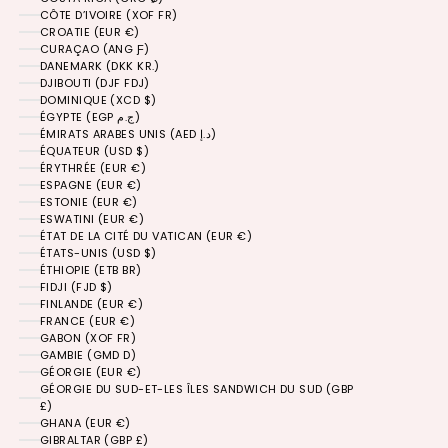
CÔTE D’IVOIRE (XOF FR)
CROATIE (EUR €)
CURAÇAO (ANG Ƒ)
DANEMARK (DKK KR.)
DJIBOUTI (DJF FDJ)
DOMINIQUE (XCD $)
ÉGYPTE (EGP ج.م)
ÉMIRATS ARABES UNIS (AED د.إ)
ÉQUATEUR (USD $)
ÉRYTHRÉE (EUR €)
ESPAGNE (EUR €)
ESTONIE (EUR €)
ESWATINI (EUR €)
ÉTAT DE LA CITÉ DU VATICAN (EUR €)
ÉTATS-UNIS (USD $)
ÉTHIOPIE (ETB BR)
FIDJI (FJD $)
FINLANDE (EUR €)
FRANCE (EUR €)
GABON (XOF FR)
GAMBIE (GMD D)
GÉORGIE (EUR €)
GÉORGIE DU SUD-ET-LES ÎLES SANDWICH DU SUD (GBP
£)
GHANA (EUR €)
GIBRALTAR (GBP £)