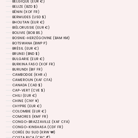
BELGIQUE (EUR €)
BELIZE (BZD $)
BÉNIN (XOF FR)
BERMUDES (USD $)
BHOUTAN (EUR €)
BIÉLORUSSIE (EUR €)
BOLIVIE (BOB BS.)
BOSNIE-HERZÉGOVINE (BAM КМ)
BOTSWANA (BWP P)
BRÉSIL (EUR €)
BRUNEI (BND $)
BULGARIE (EUR €)
BURKINA FASO (XOF FR)
BURUNDI (BIF FR)
CAMBODGE (KHR ៛)
CAMEROUN (XAF CFA)
CANADA (CAD $)
CAP-VERT (CVE $)
CHILI (EUR €)
CHINE (CNY ¥)
CHYPRE (EUR €)
COLOMBIE (EUR €)
COMORES (KMF FR)
CONGO-BRAZZAVILLE (XAF CFA)
CONGO-KINSHASA (CDF FR)
CORÉE DU SUD (KRW ₩)
COSTA RICA (CRC ₡)