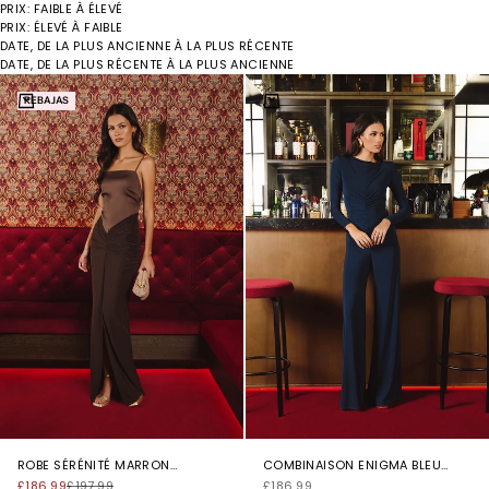
PRIX: FAIBLE À ÉLEVÉ
PRIX: ÉLEVÉ À FAIBLE
DATE, DE LA PLUS ANCIENNE À LA PLUS RÉCENTE
DATE, DE LA PLUS RÉCENTE À LA PLUS ANCIENNE
Color:
Marrón Chocolate
Color:
Azul Marino
Choisir les options
Choisir les options
REBAJAS
ROBE SÉRÉNITÉ MARRON
COMBINAISON ENIGMA BLEU
CHOCOLAT
MARINE
PRIX DE VENTE
PRIX NORMAL
PRIX DE VENTE
£186.99
£197.99
£186.99