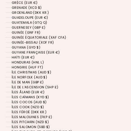
GRÈCE (EUR €)
GRENADE (XCD $)
GROENLAND (DKK KR.)
GUADELOUPE (EUR €)
GUATEMALA (GTQ Q)
GUERNESEY (GBP £)
GUINÉE (GNF FR)
GUINÉE ÉQUATORIALE (XAF CFA)
GUINÉE-BISSAU (XOF FR)
GUYANA (GYD $)
GUYANE FRANÇAISE (EUR €)
HAÏTI (EUR €)
HONDURAS (HNL L)
HONGRIE (HUF FT)
ÎLE CHRISTMAS (AUD $)
ÎLE NORFOLK (AUD $)
ÎLE DE MAN (GBP £)
ÎLE DE L’ASCENSION (SHP £)
ÎLES ÅLAND (EUR €)
ÎLES CAÏMANS (KYD $)
ÎLES COCOS (AUD $)
ÎLES COOK (NZD $)
ÎLES FÉROÉ (DKK KR.)
ÎLES MALOUINES (FKP £)
ÎLES PITCAIRN (NZD $)
ÎLES SALOMON (SBD $)