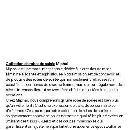
AMBER BURGUNDY DRESS
CHÂLE BRISA BOURGOGNE
PRIX DE VENTE
PRIX NORMAL
PRIX DE VENTE
PRIX NORMAL
£186.99
£197.99
£32.99
£54.99
Azul Marino
Granate
Malva
Verde Empolvado
Terracota
Rosa
Verde Agua
Amarillo
Azul Marino
Blanco
Granate
Malva
Terracota
Verde
Verde Em
Collection
de robes de soirée
Miphai
Miphai
est une marque espagnole dédiée à la création de mode
féminine élégante et sophistiquée. Notre mission est de concevoir et
de produire
des robes de soirée
qui non seulement rehaussent la
beauté et la confiance de chaque femme, mais qui sont également des
pièces intemporelles qui peuvent être chéries et portées à plusieurs
occasions.
Chez
Miphai
, nous comprenons qu'une
robe de soirée
est bien plus
qu'un vêtement ; C'est une expression de style, de personnalité et
d'élégance. C'est pourquoi notre collection de robes de soirée est
soigneusement conçue selon les normes de qualité les plus élevées, en
utilisant des tissus luxueux et des coupes impeccables qui
garantissent un ajustement parfait et une apparence époustouflante.