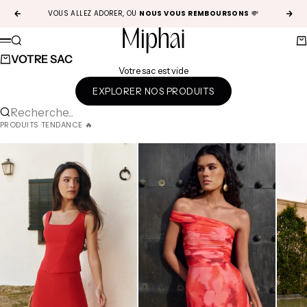
Passer au contenu
VOUS ALLEZ ADORER, OU
NOUS VOUS REMBOURSONS
💸
Précédent
Suiv
Miphai
Recherche
Pa
Menu
VOTRE SAC
Votre sac est vide
EXPLORER NOS PRODUITS
Recherche...
PRODUITS TENDANCE 🔥
Color:
Rouge
Color:
Floral
Color:
ro