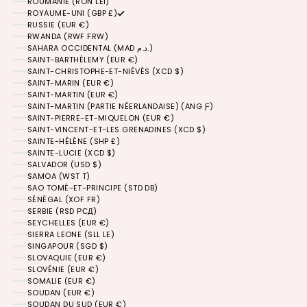
ROUMANIE (RON LEI)
ROYAUME-UNI (GBP £)
RUSSIE (EUR €)
RWANDA (RWF FRW)
SAHARA OCCIDENTAL (MAD د.م.)
SAINT-BARTHÉLEMY (EUR €)
SAINT-CHRISTOPHE-ET-NIÉVÈS (XCD $)
SAINT-MARIN (EUR €)
SAINT-MARTIN (EUR €)
SAINT-MARTIN (PARTIE NÉERLANDAISE) (ANG Ƒ)
SAINT-PIERRE-ET-MIQUELON (EUR €)
SAINT-VINCENT-ET-LES GRENADINES (XCD $)
SAINTE-HÉLÈNE (SHP £)
SAINTE-LUCIE (XCD $)
SALVADOR (USD $)
SAMOA (WST T)
SAO TOMÉ-ET-PRINCIPE (STD DB)
SÉNÉGAL (XOF FR)
SERBIE (RSD РСД)
SEYCHELLES (EUR €)
SIERRA LEONE (SLL LE)
SINGAPOUR (SGD $)
SLOVAQUIE (EUR €)
SLOVÉNIE (EUR €)
SOMALIE (EUR €)
SOUDAN (EUR €)
SOUDAN DU SUD (EUR €)