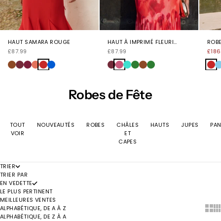
HAUT À IMPRIMÉ FLEURI
ROBE
HAUT SAMARA ROUGE
MARISOL
PRIX DE VENTE
PRIX
PRIX DE VENTE
£87.99
£186
£87.99
Berenjena
Floral
Turquesa
Verde
Marrón
Verde
roj
Marrón
Berenjena
Granate
Terracota
Rouge
Azul
Robes de Fête
TOUT
NOUVEAUTÉS
ROBES
CHÂLES
HAUTS
JUPES
PA
VOIR
ET
CAPES
TRIER
TRIER PAR
EN VEDETTE
LE PLUS PERTINENT
MEILLEURES VENTES
ALPHABÉTIQUE, DE A À Z
Show 
Sh
ALPHABÉTIQUE, DE Z À A