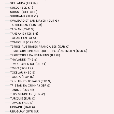
SRI LANKA (LKR ₨)
SUÈDE (SEK KR)
SUISSE (CHF CHF)
SURINAME (EUR €)
SVALBARD ET JAN MAYEN (EUR €)
TADJIKISTAN (TJS ЅМ)
TAÏWAN (TWD $)
TANZANIE (TZS SH)
TCHAD (XAF CFA)
TCHÉQUIE (CZK KČ)
TERRES AUSTRALES FRANÇAISES (EUR €)
TERRITOIRE BRITANNIQUE DE L’OCÉAN INDIEN (USD $)
TERRITOIRES PALESTINIENS (ILS ₪)
THAÏLANDE (THB ฿)
TIMOR ORIENTAL (USD $)
TOGO (XOF FR)
TOKELAU (NZD $)
TONGA (TOP T$)
TRINITÉ-ET-TOBAGO (TTD $)
TRISTAN DA CUNHA (GBP £)
TUNISIE (EUR €)
TURKMÉNISTAN (EUR €)
TURQUIE (EUR €)
TUVALU (AUD $)
UKRAINE (UAH ₴)
URUGUAY (UYU $U)