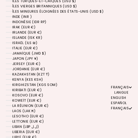
ÎLES TURQUES-ET-CAÏQUES (USD $)
ÎLES VIERGES BRITANNIQUES (USD $)
ÎLES MINEURES ÉLOIGNÉES DES ÉTATS-UNIS (USD $)
INDE (INR ₹)
INDONÉSIE (IDR RP)
IRAK (EUR €)
IRLANDE (EUR €)
ISLANDE (ISK KR)
ISRAËL (ILS ₪)
ITALIE (EUR €)
JAMAÏQUE (JMD $)
JAPON (JPY ¥)
JERSEY (EUR €)
JORDANIE (EUR €)
KAZAKHSTAN (KZT ₸)
KENYA (KES KSH)
KIRGHIZSTAN (KGS SOM)
FRANÇAIS
KIRIBATI (EUR €)
LANGUE
KOSOVO (EUR €)
ENGLISH
KOWEÏT (EUR €)
ESPAÑOL
LA RÉUNION (EUR €)
FRANÇAIS
LAOS (LAK ₭)
LESOTHO (EUR €)
LETTONIE (EUR €)
LIBAN (LBP ل.ل)
LIBERIA (EUR €)
LIBYE (EUR €)