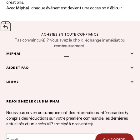
créations.
Avec
Miphai
, chaque événement devient une occasion d'éblouir.
ACHETEZ EN TOUTE CONFIANCE
Pas convaincu(e) ? Vous avez le choix :
échange immédiat
ou
remboursement
.
MIPHAI
Aller à l'élément 1
Aller à l'élément 2
Aller à l'élément 3
Aller à l'élément 4
AIDE ET FAQ
LÉGAL
REJOIGNEZ LE CLUB MIPHAI
Nous vous enverrons uniquement des informations intéressantes (y
compris des réductions sur votre première commande, les dernières
actualités et un accès VIP anticipé à nos ventes).
E-mail
S'INSCRIRE